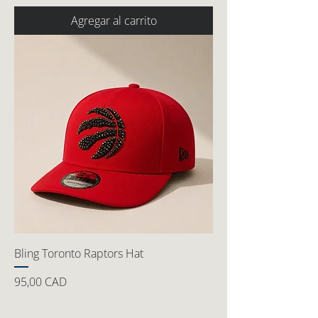
Agregar al carrito
Bling Toronto Raptors Hat
Precio
95,00 CAD