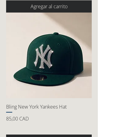
Agregar al carrito
Bling New York Yankees Hat
Precio
85,00 CAD