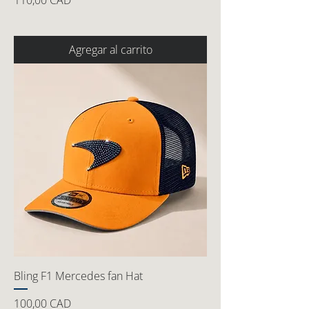
110,00 CAD
Agregar al carrito
Bling F1 Mercedes fan Hat
Precio
100,00 CAD