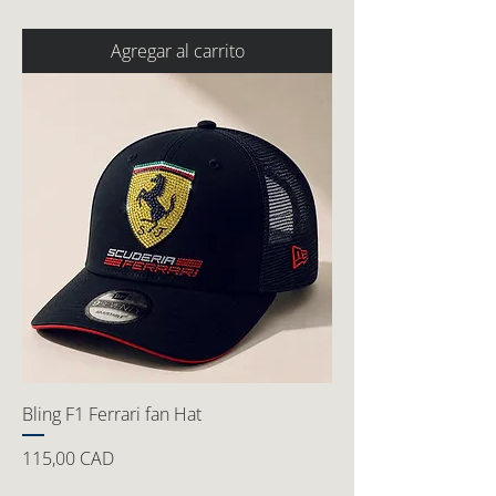
Agregar al carrito
Bling F1 Ferrari fan Hat
Precio
115,00 CAD