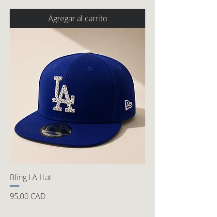
Agregar al carrito
Bling LA Hat
Precio
95,00 CAD