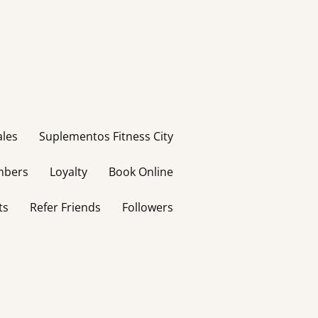
ales
Suplementos Fitness City
bers
Loyalty
Book Online
ts
Refer Friends
Followers