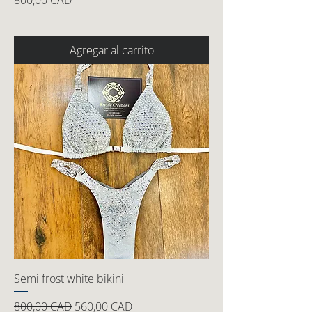
800,00 CAD
Agregar al carrito
Semi frost white bikini
Precio
Precio de oferta
800,00 CAD
560,00 CAD