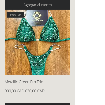
Agregar al carrito
Popular
Metallic Green Pro Trio
Precio
Precio de oferta
900,00 CAD
630,00 CAD