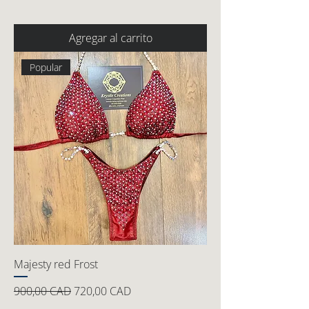
Agregar al carrito
Popular
Majesty red Frost
Precio
Precio de oferta
900,00 CAD
720,00 CAD