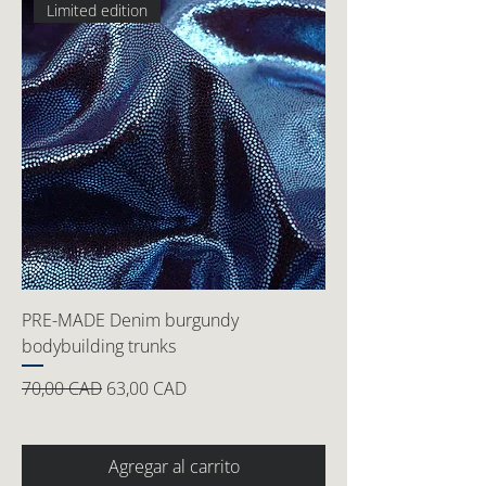
Limited edition
PRE-MADE Denim burgundy
bodybuilding trunks
Precio
Precio de oferta
70,00 CAD
63,00 CAD
Agregar al carrito