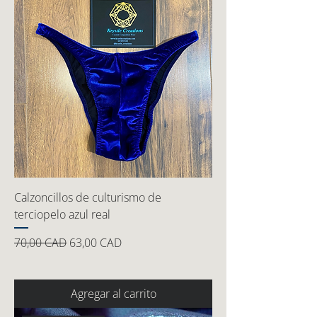
Calzoncillos de culturismo de
terciopelo azul real
Precio
Precio de oferta
70,00 CAD
63,00 CAD
Agregar al carrito