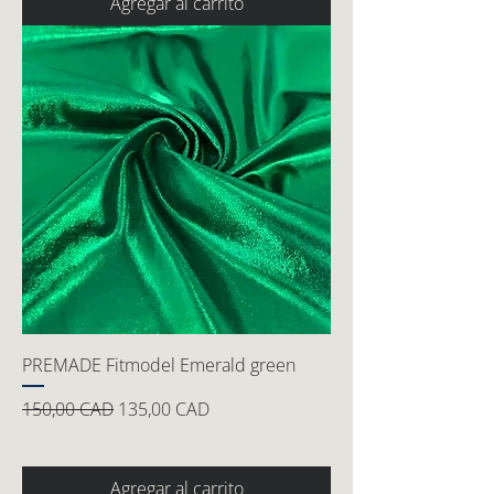
Agregar al carrito
PREMADE Fitmodel Emerald green
Precio
Precio de oferta
150,00 CAD
135,00 CAD
Agregar al carrito