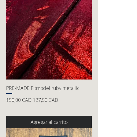
PRE-MADE Fitmodel ruby metallic
Precio
Precio de oferta
150,00 CAD
127,50 CAD
Agregar al carrito