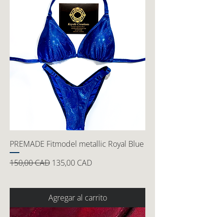
PREMADE Fitmodel metallic Royal Blue
Precio
Precio de oferta
150,00 CAD
135,00 CAD
Agregar al carrito