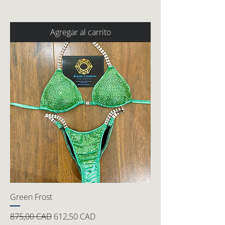
Agregar al carrito
Green Frost
Precio
Precio de oferta
875,00 CAD
612,50 CAD