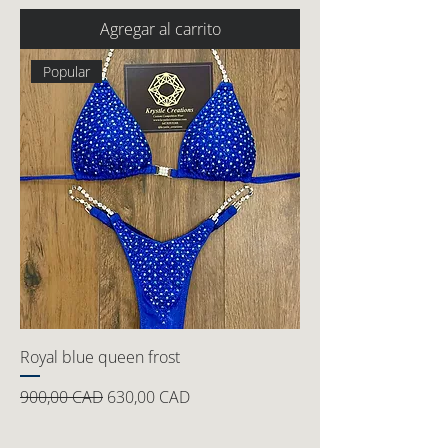
Agregar al carrito
Popular
Royal blue queen frost
Precio
Precio de oferta
900,00 CAD
630,00 CAD