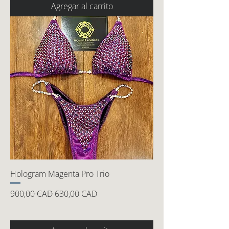
Agregar al carrito
Hologram Magenta Pro Trio
Precio
Precio de oferta
900,00 CAD
630,00 CAD