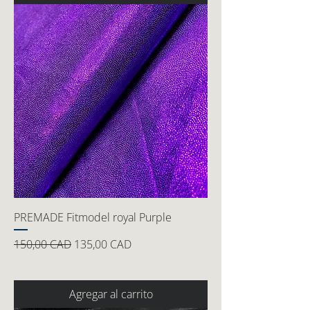
PREMADE Fitmodel royal Purple
Precio
Precio de oferta
150,00 CAD
135,00 CAD
Agregar al carrito