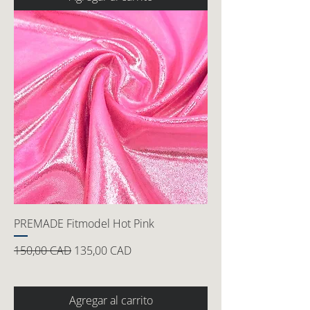
PREMADE Fitmodel Hot Pink
Precio
Precio de oferta
150,00 CAD
135,00 CAD
Agregar al carrito