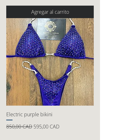
Agregar al carrito
Electric purple bikini
Precio
Precio de oferta
850,00 CAD
595,00 CAD