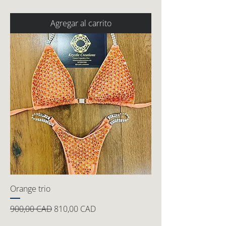
Agregar al carrito
Orange trio
Precio
Precio de oferta
900,00 CAD
810,00 CAD