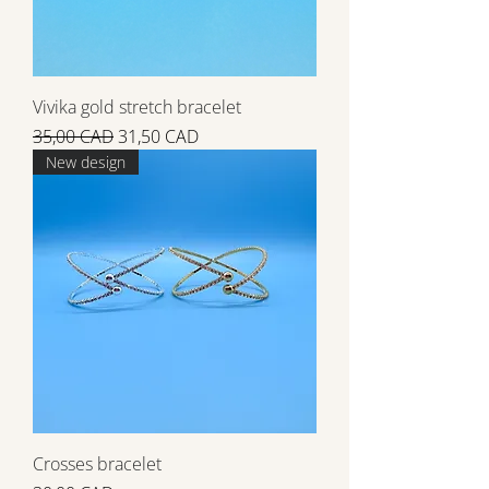
Vivika gold stretch bracelet
Precio
Precio de oferta
35,00 CAD
31,50 CAD
New design
Crosses bracelet