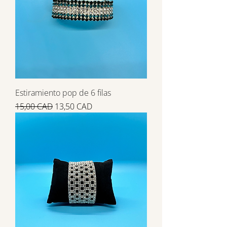
Estiramiento pop de 6 filas
Precio
Precio de oferta
15,00 CAD
13,50 CAD