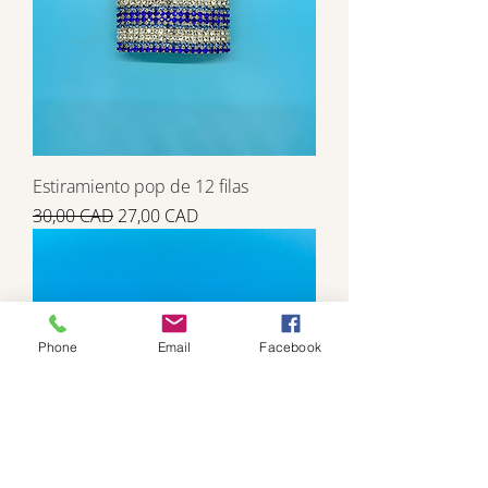
Estiramiento pop de 12 filas
Precio
Precio de oferta
30,00 CAD
27,00 CAD
Phone
Email
Facebook