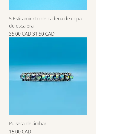
5 Estiramiento de cadena de copa
de escalera
Precio
Precio de oferta
35,00 CAD
31,50 CAD
Pulsera de ámbar
Precio
15,00 CAD