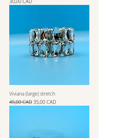
Precio
30,00 CAD
Viviana (large) stretch
Precio
Precio de oferta
45,00 CAD
35,00 CAD