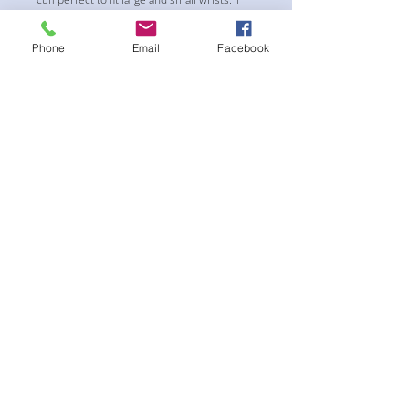
5row Bracelet and 1 9row bacelet
Phone
Email
Facebook
후기 없음
첫 번째 후기를 작성하고 의견을 공유
해주세요.
후기 남기기