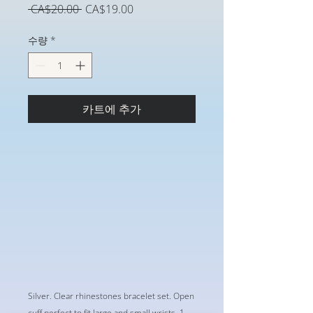
일
할
 CA$20.00 
CA$19.00
반
인
가
가
수량
*
카트에 추가
Silver. Clear rhinestones bracelet set. Open
cuff perfect to fit large and small wrists. 1