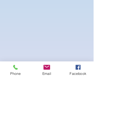
PRESALE ITEM!!
Phone
Email
Facebook
Stretch Polyester Nylon with back pocket
and Adjustable String tie.
후기 없음
첫 번째 후기를 작성하고 의견을 공유
해주세요.