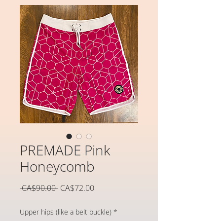
PREMADE Pink
Honeycomb
일
할
 CA$90.00 
CA$72.00
반
인
가
가
Upper hips (like a belt buckle)
*