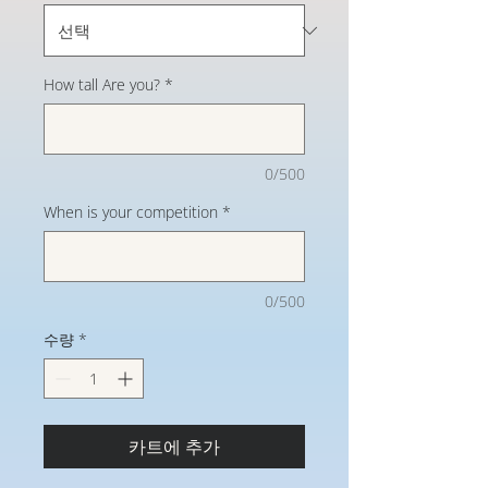
How tall Are you?
*
0/500
When is your competition
*
0/500
수량
*
카트에 추가