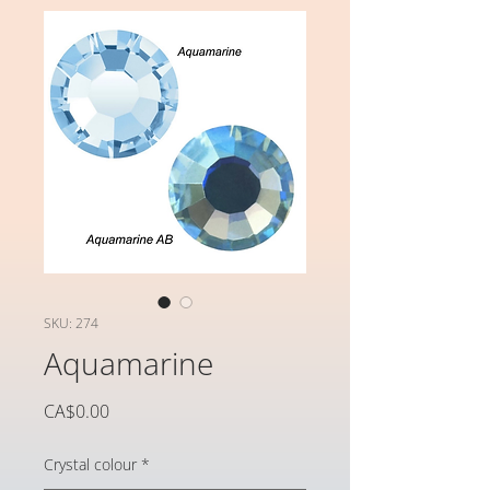
SKU: 274
Aquamarine
가
CA$0.00
격
Crystal colour
*