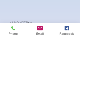
** NO HOTFIX**
SS20 flatback Preciosa Component crystals.
Phone
Email
Facebook
Viva12 collection
후기 없음
첫 번째 후기를 작성하고 의견을 공유
해주세요.
후기 남기기