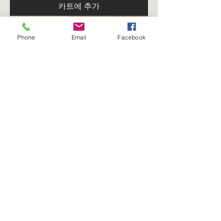
카트에 추가
Phone
Email
Facebook
Bling Blue Jays Hat
일반가
할인가
CA$95.00
CA$85.00