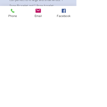
5row Bracelet and 1 9row bacelet
Phone
Email
Facebook
まだレビューはありません
最初のレビューを書きませんか？ あ
なたのご意見・ご要望をぜひ共有して
ください。
レビューを投稿