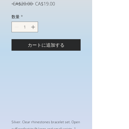
通
セ
 CA$20.00 
CA$19.00
常
ー
価
ル
数量
*
格
価
格
カートに追加する
Silver. Clear rhinestones bracelet set. Open
cuff perfect to fit large and small wrists. 1