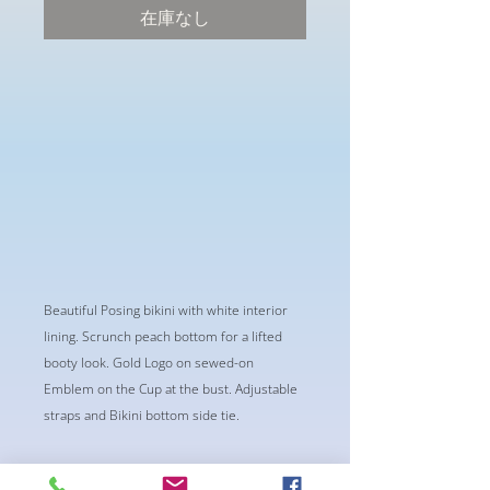
価
ル
在庫なし
格
価
格
Beautiful Posing bikini with white interior
lining. Scrunch peach bottom for a lifted
booty look. Gold Logo on sewed-on
Emblem on the Cup at the bust. Adjustable
straps and Bikini bottom side tie.