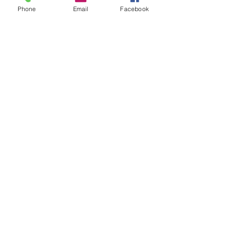
Phone
Email
Facebook
まだレビューはありません
最初のレビューを書きませんか？ あ
なたのご意見・ご要望をぜひ共有して
ください。
レビューを投稿
© Copyright 2025 - Krystle
Creations.