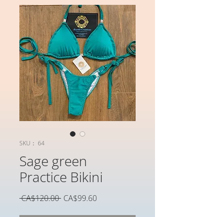
SKU： 64
Sage green
Practice Bikini
通
セ
 CA$120.00 
CA$99.60
常
ー