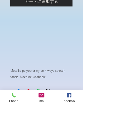
カートに追加する
Metallic polyester nylon 4 ways stretch
fabric. Machine washable.
Phone
Email
Facebook
まだレビューはありません
最初のレビューを書きませんか？ あ
なたのご意見・ご要望をぜひ共有して