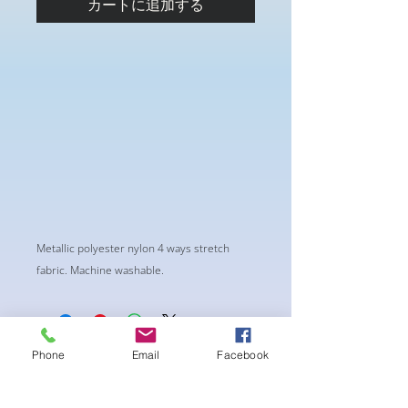
カートに追加する
Metallic polyester nylon 4 ways stretch
fabric. Machine washable.
Phone
Email
Facebook
まだレビューはありません
最初のレビューを書きませんか？ あ
なたのご意見・ご要望をぜひ共有して