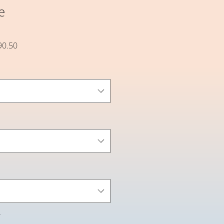
e
セ
90.50
ー
ル
価
格
*