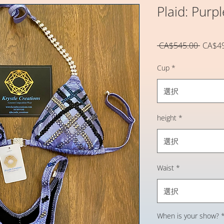
Plaid: Purpl
通
 CA$545.00 
CA$4
常
価
Cup
*
格
選択
height
*
選択
Waist
*
選択
When is your show?