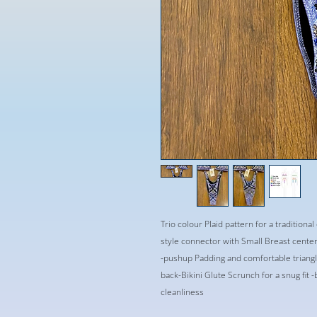
Trio colour Plaid pattern for a traditiona
style connector with Small Breast center
-pushup Padding and comfortable triangle 
back-Bikini Glute Scrunch for a snug fit -
cleanliness