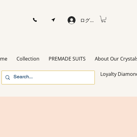
ログイン
ome
Collection
PREMADE SUITS
About Our Crystal
Loyalty Diamon