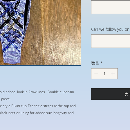
Can we follow you 
数量
*
l old-school look in 2row lines . Double cupchain
カ
 piece.
style Bikini cup-Fabric tie straps at the top and
black interior lining for added suit longevity and