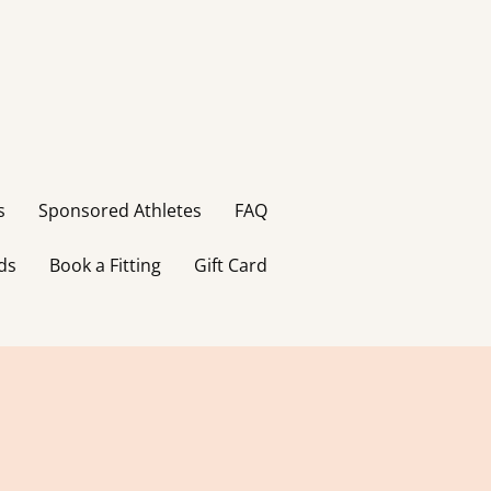
s
Sponsored Athletes
FAQ
ds
Book a Fitting
Gift Card