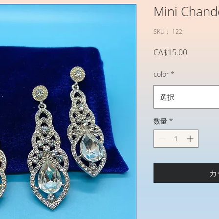
Mini Chande
SKU： 122
価
CA$15.00
格
color
*
選択
数量
*
カ