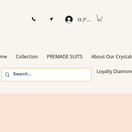
ログイン
ome
Collection
PREMADE SUITS
About Our Crystal
Loyalty Diamon