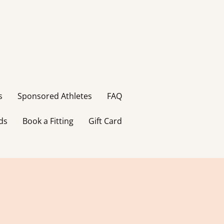
s
Sponsored Athletes
FAQ
ds
Book a Fitting
Gift Card