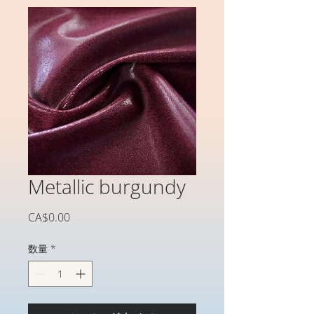
Metallic burgundy
価
CA$0.00
格
数量
*