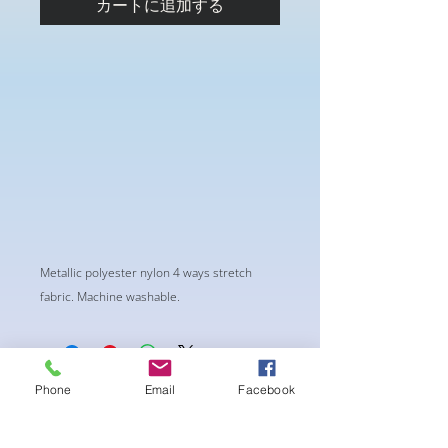
カートに追加する
Metallic polyester nylon 4 ways stretch
fabric. Machine washable.
Phone
Email
Facebook
まだレビューはありません
最初のレビューを書きませんか？ あ
なたのご意見・ご要望をぜひ共有して