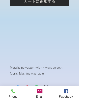
カートに追加する
Metallic polyester nylon 4 ways stretch
fabric. Machine washable.
Phone
Email
Facebook
まだレビューはありません
最初のレビューを書きませんか？ あ
なたのご意見・ご要望をぜひ共有して