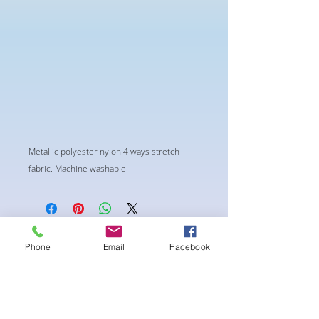
Metallic polyester nylon 4 ways stretch
fabric. Machine washable.
まだレビューはありません
Phone
Email
Facebook
最初のレビューを書きませんか？ あ
なたのご意見・ご要望をぜひ共有して
ください。