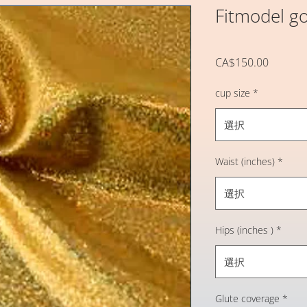
Fitmodel g
価
CA$150.00
格
cup size
*
選択
Waist (inches)
*
選択
Hips (inches )
*
選択
Glute coverage
*