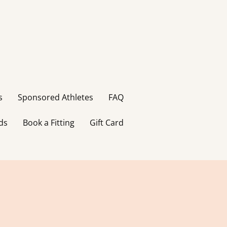
s
Sponsored Athletes
FAQ
ds
Book a Fitting
Gift Card