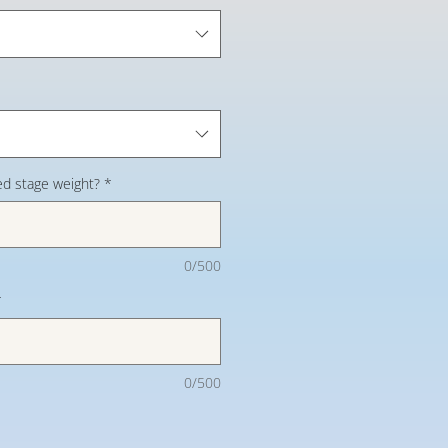
d stage weight?
*
0/500
*
0/500