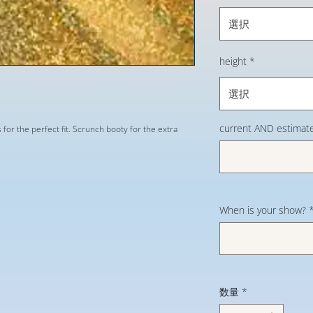
選択
height
*
選択
current AND estimate
s for the perfect fit. Scrunch booty for the extra
When is your show?
数量
*