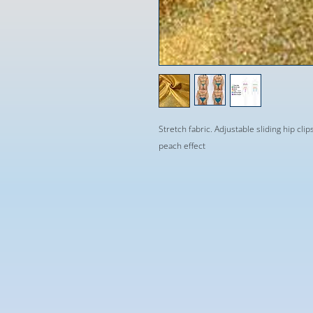
Stretch fabric. Adjustable sliding hip clip
peach effect