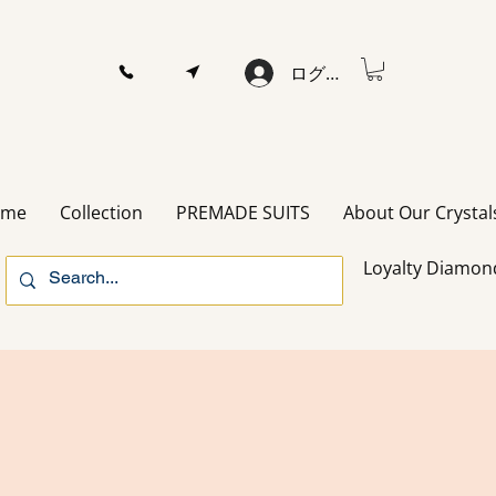
ログイン
ome
Collection
PREMADE SUITS
About Our Crystal
Loyalty Diamon