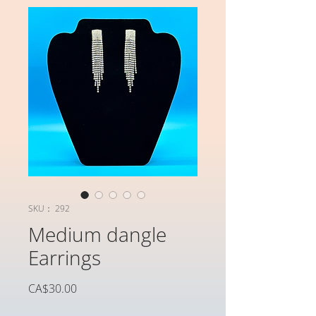
SKU： 292
Medium dangle
Earrings
価
CA$30.00
格