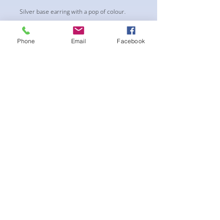
Silver base earring with a pop of colour.
Dangle cup chain style
Phone
Email
Facebook
まだレビューはありません
最初のレビューを書きませんか？ あ
なたのご意見・ご要望をぜひ共有して
ください。
レビューを投稿