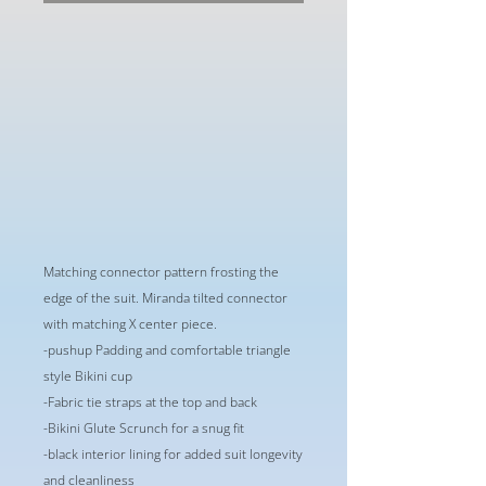
格
Matching connector pattern frosting the
edge of the suit. Miranda tilted connector
with matching X center piece.
-pushup Padding and comfortable triangle
style Bikini cup
-Fabric tie straps at the top and back
-Bikini Glute Scrunch for a snug fit
-black interior lining for added suit longevity
and cleanliness