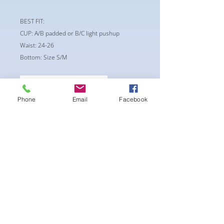
BEST FIT:
CUP: A/B padded or B/C light pushup
Waist: 24-26
Bottom: Size S/M
Phone
Email
Facebook
まだレビューはありません
最初のレビューを書きませんか？ あ
なたのご意見・ご要望をぜひ共有して
ください。
レビューを投稿