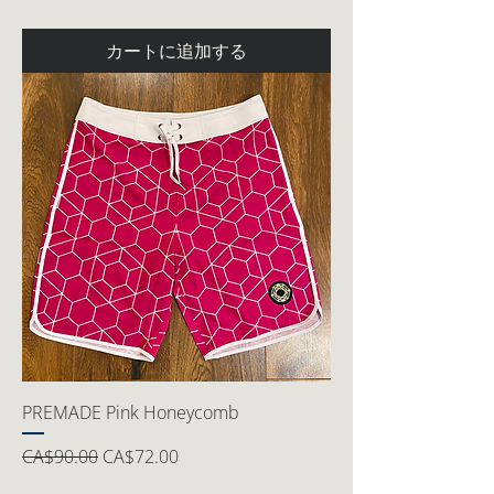
カートに追加する
PREMADE Pink Honeycomb
通常価格
セール価格
CA$90.00
CA$72.00