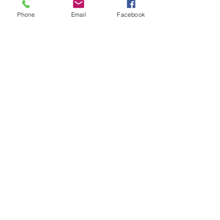
カートに追加する
Phone
Email
Facebook
New collection
PREMADE Racing Marble orange
通常価格
セール価格
CA$90.00
CA$72.00