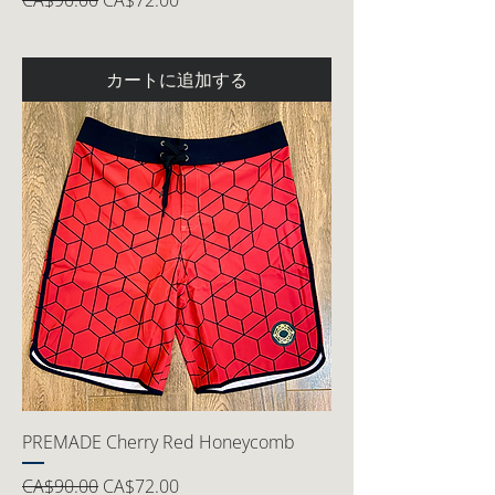
CA$90.00
CA$72.00
カートに追加する
PREMADE Cherry Red Honeycomb
通常価格
セール価格
CA$90.00
CA$72.00