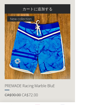
カートに追加する
New collection
PREMADE Racing Marble BluE
通常価格
セール価格
CA$90.00
CA$72.00