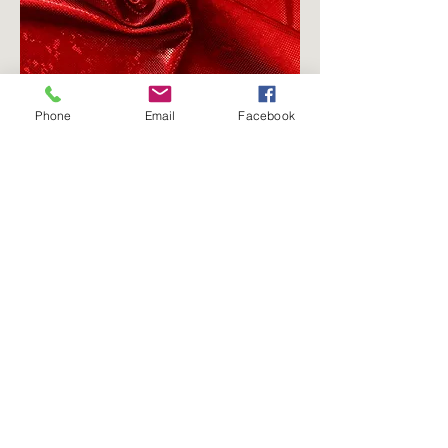
Phone
Email
Facebook
Hologram red bodybuilding trunks
価格
CA$70.00
Flexbundle
カートに追加する