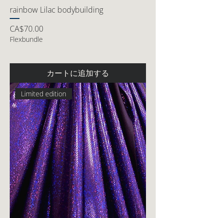
rainbow Lilac bodybuilding
価格
CA$70.00
Flexbundle
カートに追加する
Limited edition