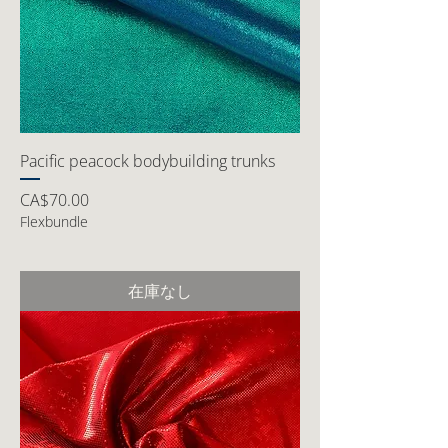
Pacific peacock bodybuilding trunks
価格
CA$70.00
Flexbundle
在庫なし