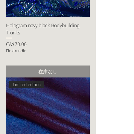
Hologram navy black Bodybuilding
Trunks
価格
CA$70.00
Flexbundle
在庫なし
Limited edition