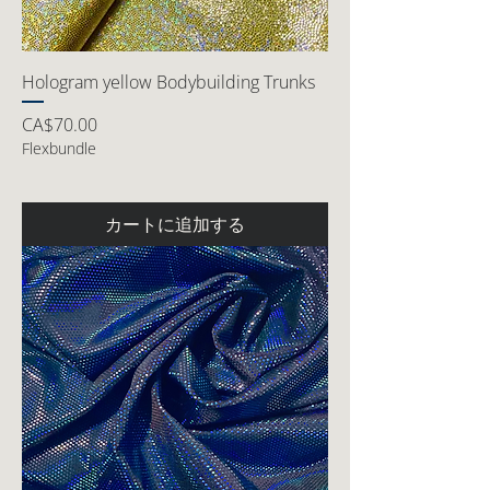
Hologram yellow Bodybuilding Trunks
価格
CA$70.00
Flexbundle
カートに追加する