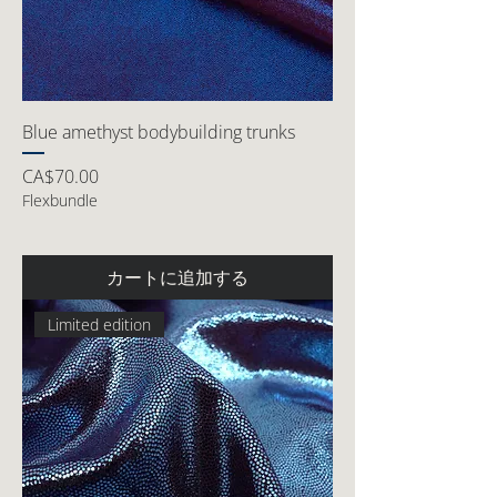
Blue amethyst bodybuilding trunks
価格
CA$70.00
Flexbundle
カートに追加する
Limited edition