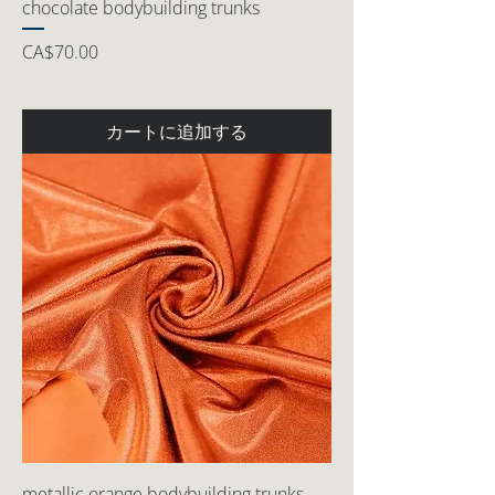
chocolate bodybuilding trunks
価格
CA$70.00
カートに追加する
metallic orange bodybuilding trunks