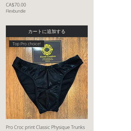
価格
CA$70.00
Flexbundle
カートに追加する
Top Pro choice!
Pro Croc print Classic Physique Trunks