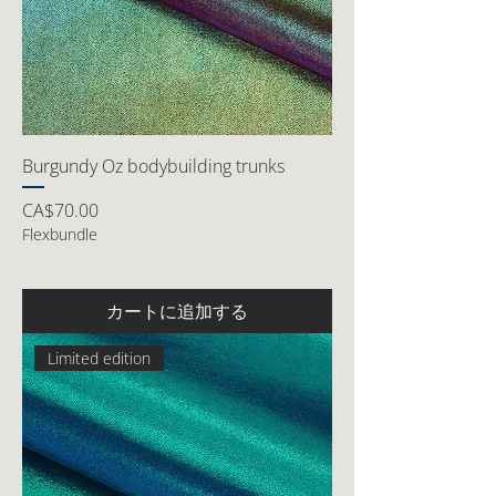
Burgundy Oz bodybuilding trunks
価格
CA$70.00
Flexbundle
カートに追加する
Limited edition