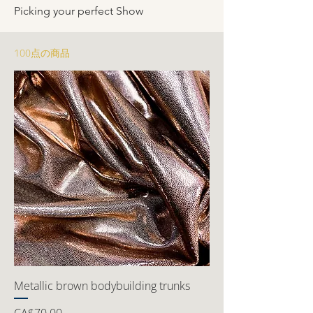
Picking your perfect Show
100点の商品
Metallic brown bodybuilding trunks
価格