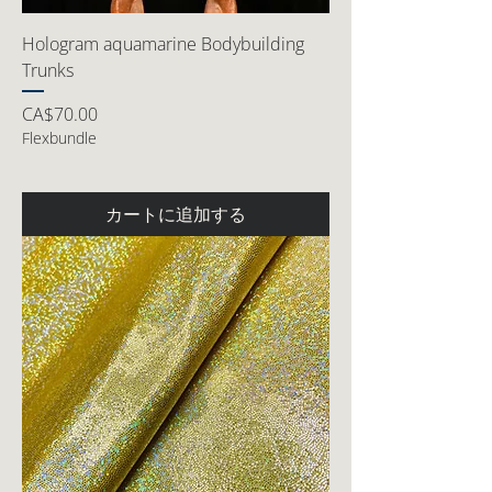
Hologram aquamarine Bodybuilding
Trunks
価格
CA$70.00
Flexbundle
カートに追加する