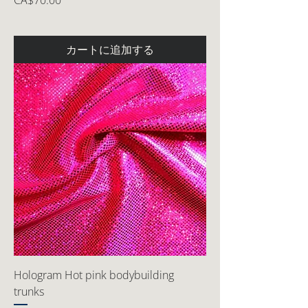
CA$70.00
カートに追加する
Hologram Hot pink bodybuilding
trunks