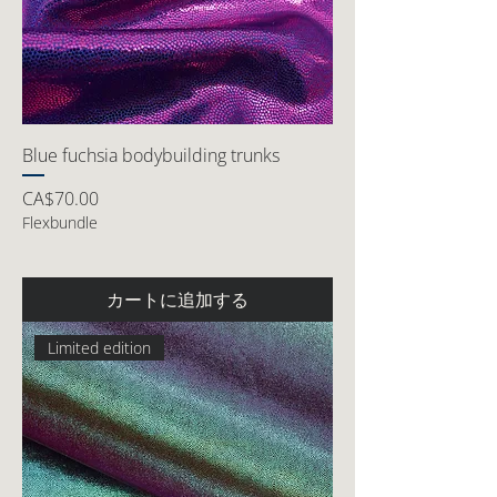
Blue fuchsia bodybuilding trunks
価格
CA$70.00
Flexbundle
カートに追加する
Limited edition