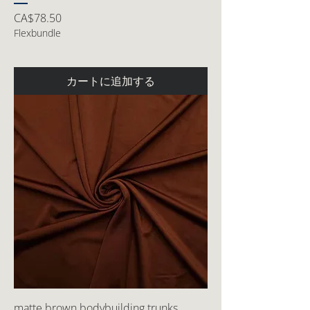
価格
CA$78.50
Flexbundle
カートに追加する
matte brown bodybuilding trunks