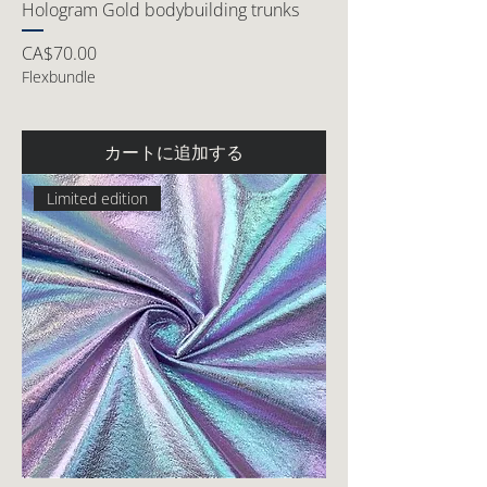
Hologram Gold bodybuilding trunks
価格
CA$70.00
Flexbundle
カートに追加する
Limited edition