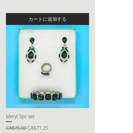
カートに追加する
Meryl 3pc set
通常価格
セール価格
CA$75.00
CA$71.25