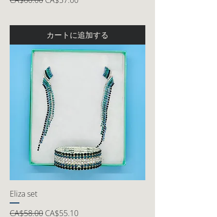
CA$60.00
CA$57.00
カートに追加する
Eliza set
通常価格
セール価格
CA$58.00
CA$55.10