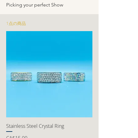
Picking your perfect Show
1点の商品
Stainless Steel Crystal Ring
価格