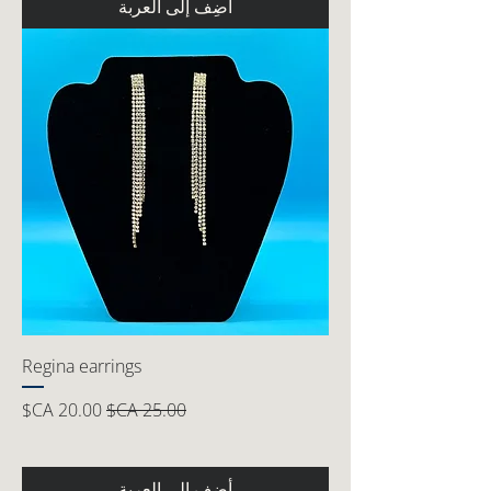
أضِف إلى العربة
Regina earrings
سعر عادي
سعر البيع
أضِف إلى العربة