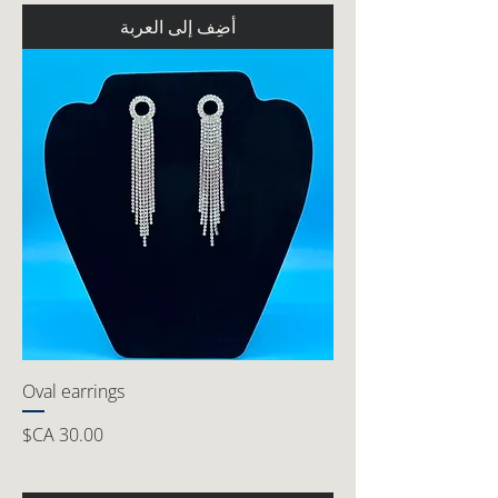
أضِف إلى العربة
Oval earrings
السعر