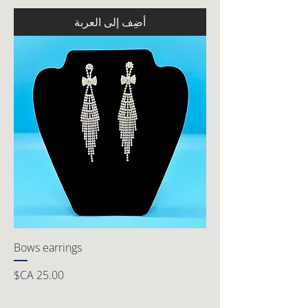
أضِف إلى العربة
Bows earrings
السعر