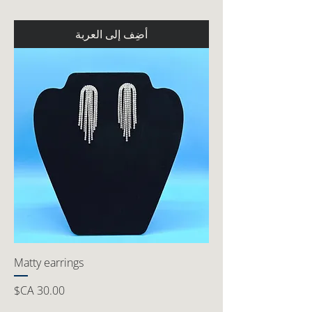
أضِف إلى العربة
Matty earrings
السعر