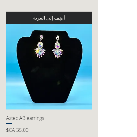
أضِف إلى العربة
Aztec AB earrings
السعر