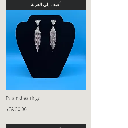
أضِف إلى العربة
Pyramid earrings
السعر