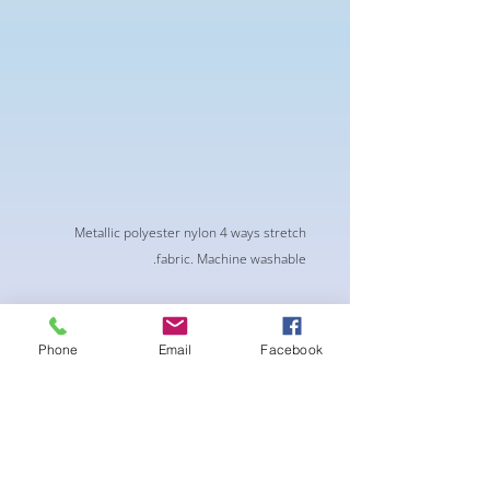
Metallic polyester nylon 4 ways stretch
fabric. Machine washable.
Phone
Email
Facebook
لا توجد مراجعات حتى الآن
شارك أفكارك. كن أول من يترك مراجعة.
اترك مراجعة