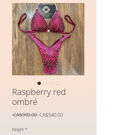
Raspberry red
ombré
일
할
 CA$900.00 
CA$540.00
반
인
가
가
height
*