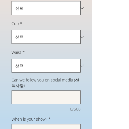
Cup
*
Waist
*
Can we follow you on social media (선
택사항)
0/500
When is your show?
*