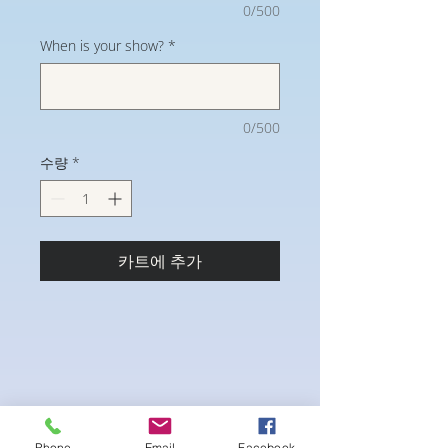
0/500
When is your show?
*
0/500
수량
*
카트에 추가
Phone
Email
Facebook