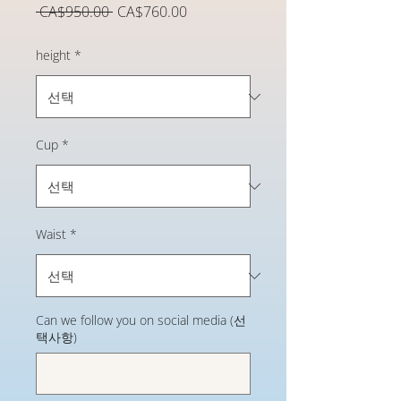
일
할
 CA$950.00 
CA$760.00
반
인
가
가
height
*
Cup
*
Waist
*
Can we follow you on social media (선
택사항)