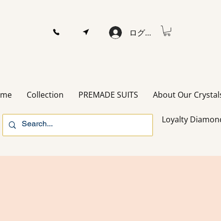
ログイン
ome
Collection
PREMADE SUITS
About Our Crystal
Loyalty Diamon