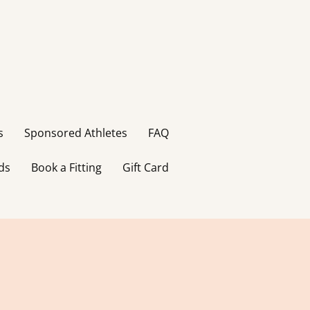
s
Sponsored Athletes
FAQ
ds
Book a Fitting
Gift Card