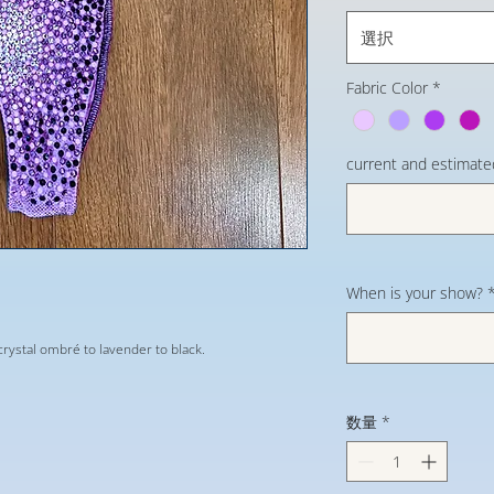
選択
Fabric Color
*
current and estimate
When is your show?
 crystal ombré to lavender to black.
数量
*