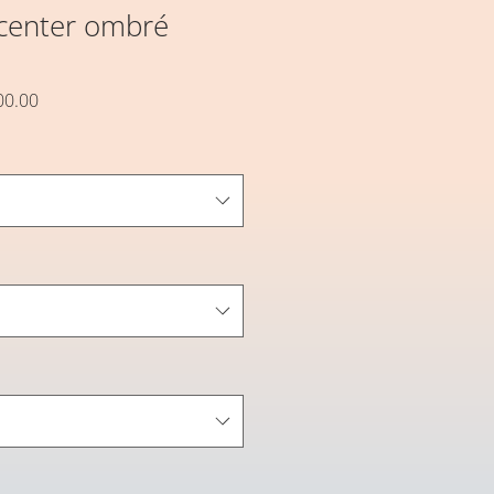
 center ombré
セ
00.00
ー
ル
価
格