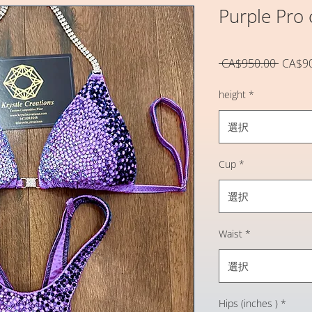
Purple Pro
通
 CA$950.00 
CA$9
常
価
height
*
格
選択
Cup
*
選択
Waist
*
選択
Hips (inches )
*