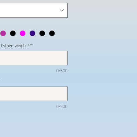
d stage weight?
*
0/500
*
0/500