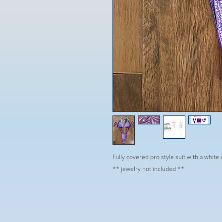
Fully covered pro style suit with a white
** jewelry not included **