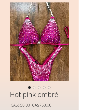
Hot pink ombré
通
セ
 CA$950.00 
CA$760.00