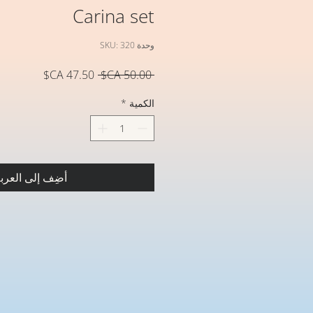
Carina set
وحدة SKU: 320
سعر
سعر
 ‏50.00 CA$ 
عادي
البيع
الكمية
*
أضِف إلى العرب