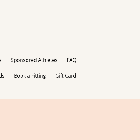
s
Sponsored Athletes
FAQ
ds
Book a Fitting
Gift Card