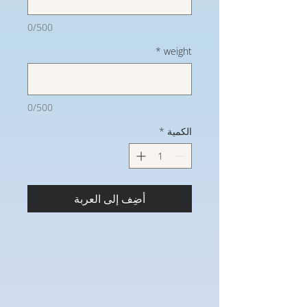
0/500
*
weight
0/500
الكمية
*
أضِف إلى العربة