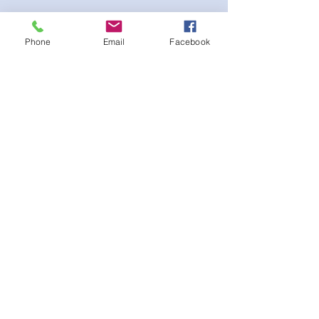
Phone
Email
Facebook
Beautiful Posing bikini with white interior
lining. Scrunch peach bottom for a lifted
booty look. Gold Logo on sewed-on
Emblem on the Cup at the bust. Adjustable
straps and Bikini bottom side tie.
لا توجد مراجعات حتى الآن
شارك أفكارك. كن أول من يترك مراجعة.
اترك مراجعة