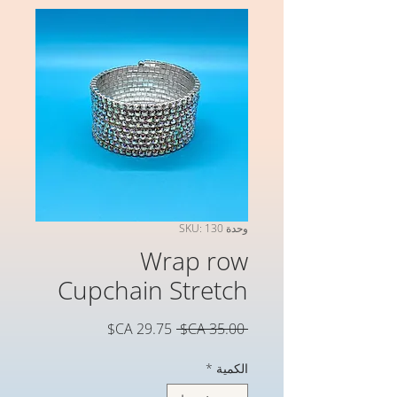
وحدة SKU: 130
Wrap row
Cupchain Stretch
سعر
سعر
 ‏35.00 CA$ 
عادي
البيع
الكمية
*