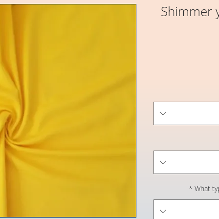
Shimmer y
*
What ty