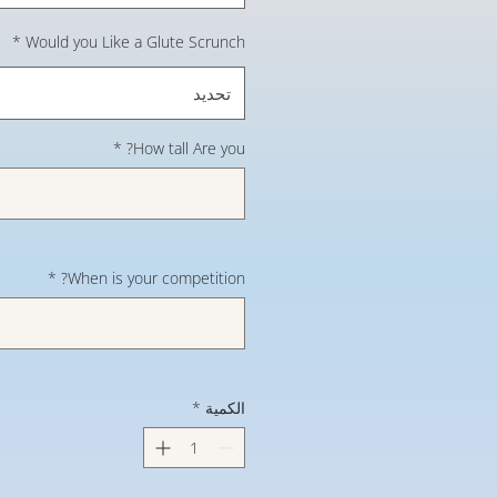
*
Would you Like a Glute Scrunch
تحديد
*
How tall Are you?
*
When is your competition?
الكمية
*