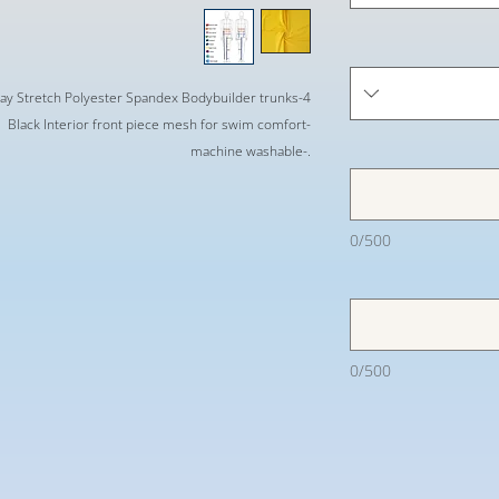
4-way Stretch Polyester Spandex Bodybuilder trunks
-Black Interior front piece mesh for swim comfort
.-machine washable
0/500
0/500