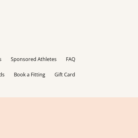
s
Sponsored Athletes
FAQ
ds
Book a Fitting
Gift Card