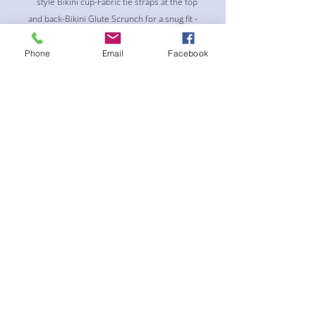
style Bikini cup-Fabric tie straps at the top
and back-Bikini Glute Scrunch for a snug fit -
black interior lining for added suit longevity
and cleanliness
Phone
Email
Facebook
لا توجد مراجعات حتى الآن
شارك أفكارك. كن أول من يترك مراجعة.
اترك مراجعة