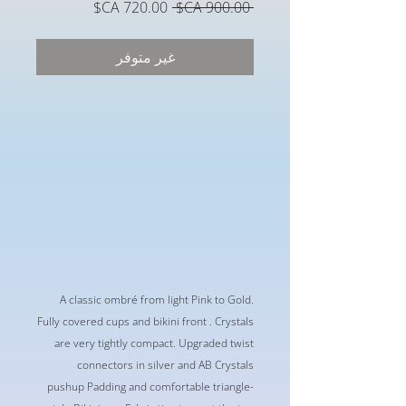
سعر
سعر
 ‏900.00 CA$ 
عادي
البيع
غير متوفر
A classic ombré from light Pink to Gold.
Fully covered cups and bikini front . Crystals
are very tightly compact. Upgraded twist
connectors in silver and AB Crystals
-pushup Padding and comfortable triangle