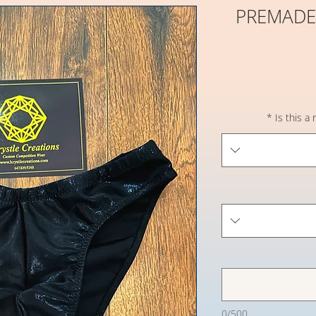
PREMADE 
*
Is this a
0/500