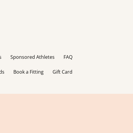
s
Sponsored Athletes
FAQ
ds
Book a Fitting
Gift Card