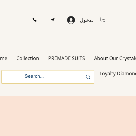
تسجيل الدخول
ome
Collection
PREMADE SUITS
About Our Crystal
Loyalty Diamon