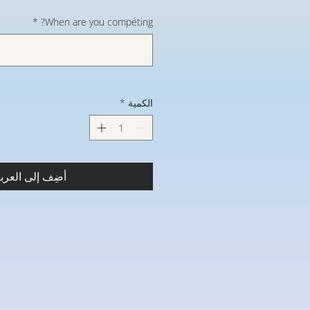
*
When are you competing?
الكمية
*
أضِف إلى العرب