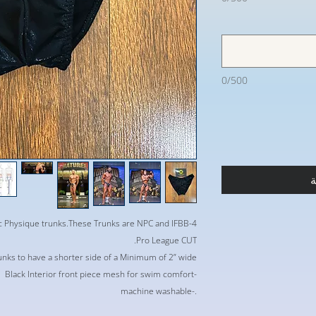
0/500
ة
sic Physique trunks.These Trunks are NPC and IFBB
Pro League CUT.
nks to have a shorter side of a Minimum of 2” wide.
-Black Interior front piece mesh for swim comfort
.-machine washable