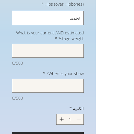
*
Hips (over Hipbones)
What is your current AND estimated
*
stage weight?
0/500
*
When is your show?
0/500
الكمية
*