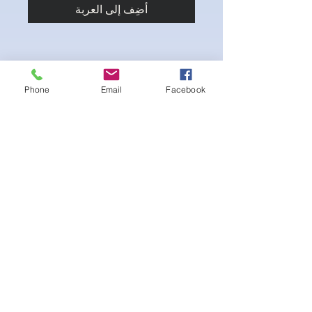
أضِف إلى العربة
Phone
Email
Facebook
Stretch fabric. Adjustable sliding hip clips
for the perfect fit. Scrunch booty for the
extra peach effect
لا توجد مراجعات حتى الآن