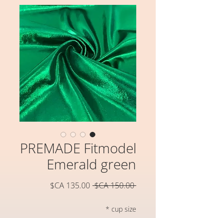
PREMADE Fitmodel
Emerald green
سعر
سعر
 ‏150.00 CA$ 
عادي
البيع
*
cup size