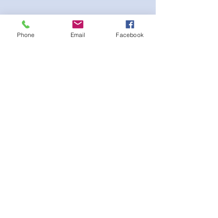
Phone
Email
Facebook
Stretch fabric. Adjustable sliding hip clips
for the perfect fit. Scrunch booty for the
extra peach effect
لا توجد مراجعات حتى الآن
شارك أفكارك. كن أول من يترك مراجعة.
اترك مراجعة