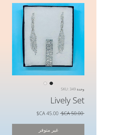
وحدة SKU: 349
Lively Set
سعر
سعر
 ‏50.00 CA$ 
عادي
البيع
غير متوفر