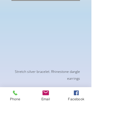
Stretch silver bracelet. Rhinestone dangle
earrings
Phone
Email
Facebook
لا توجد مراجعات حتى الآن
شارك أفكارك. كن أول من يترك مراجعة.