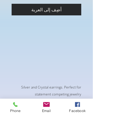
أضِف إلى العربة
Silver and Crystal earrings. Perfect for
statement competing jewelry
Phone
Email
Facebook
لا توجد مراجعات حتى الآن