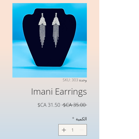
وحدة SKU: 303
Imani Earrings
سعر
سعر
 ‏35.00 CA$ 
عادي
البيع
الكمية
*