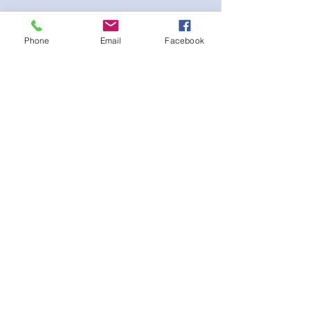
Phone
Email
Facebook
Beautiful Posing bikini with white interior
lining. Scrunch peach bottom for a lifted
booty look. Gold Logo on sewed-on
Emblem on the Cup at the bust. Adjustable
straps and Bikini bottom side tie.
لا توجد مراجعات حتى الآن
شارك أفكارك. كن أول من يترك مراجعة.
اترك مراجعة