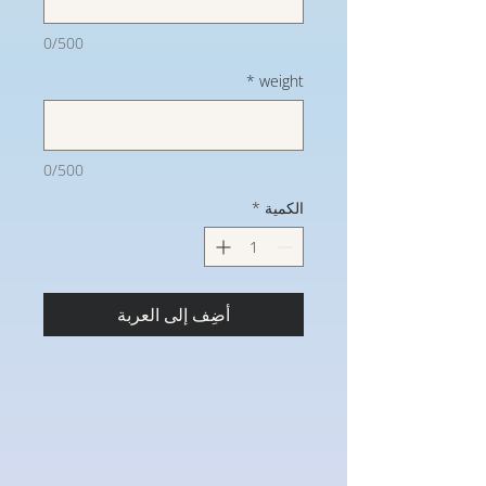
0/500
*
weight
0/500
الكمية
*
أضِف إلى العربة