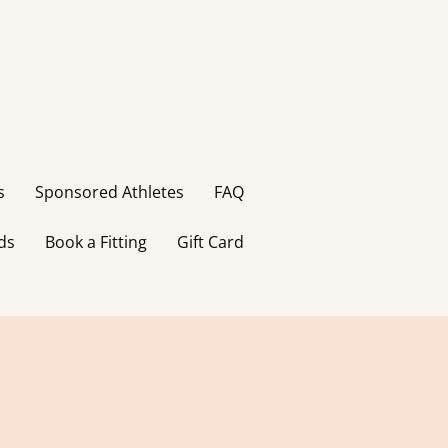
s
Sponsored Athletes
FAQ
ds
Book a Fitting
Gift Card