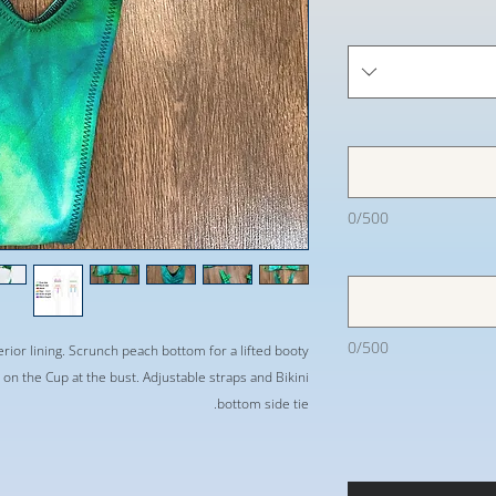
0/500
0/500
terior lining. Scrunch peach bottom for a lifted booty
 the Cup at the bust. Adjustable straps and Bikini
bottom side tie.