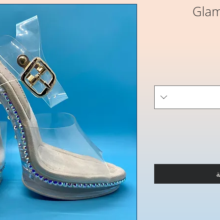
Glam
ة