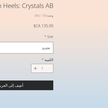
 Heels: Crystals AB
وحدة SKU: 135
السعر
*
Size
تحديد
الكمية
*
أضِف إلى العرب