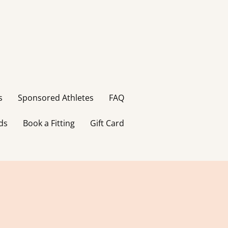
s
Sponsored Athletes
FAQ
ds
Book a Fitting
Gift Card