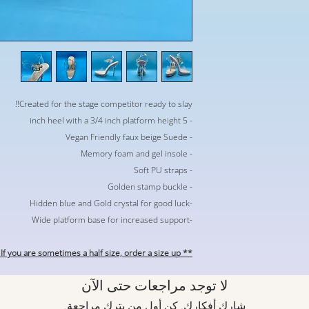
Created for the stage competitor ready to slay!!
- 5 inch heel with a 3/4 inch platform height
- Vegan Friendly faux beige Suede
- Memory foam and gel insole
- Soft PU straps
- Golden stamp buckle
-Hidden blue and Gold crystal for good luck
-Wide platform base for increased support
** only full sizes . If you are sometimes a half size, order a size up **
لا توجد مراجعات حتى الآن
شارك أفكارك. كن أول من يترك مراجعة.