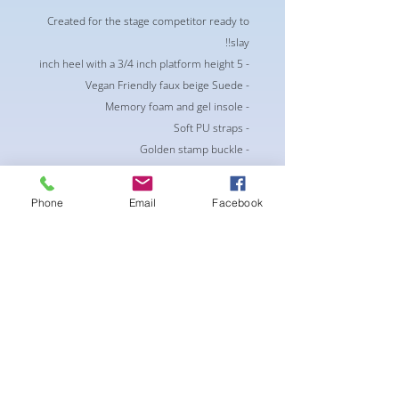
Created for the stage competitor ready to
slay!!
- 5 inch heel with a 3/4 inch platform height
- Vegan Friendly faux beige Suede
- Memory foam and gel insole
- Soft PU straps
- Golden stamp buckle
-Hidden blue and Gold crystal for good luck
-Wide platform base for increased support
Phone
Email
Facebook
** only full sizes . If you are sometimes a
half size, order a size up **
لا توجد مراجعات حتى الآن
شارك أفكارك. كن أول من يترك مراجعة.