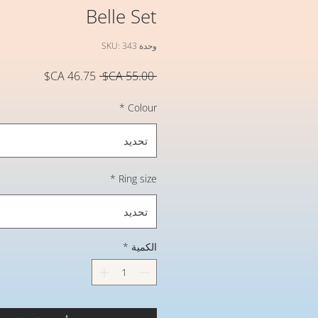
Belle Set
وحدة SKU: 343
سعر
سعر
 ‏55.00 CA$ 
عادي
البيع
*
Colour
تحديد
*
Ring size
تحديد
الكمية
*