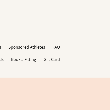
s
Sponsored Athletes
FAQ
ds
Book a Fitting
Gift Card