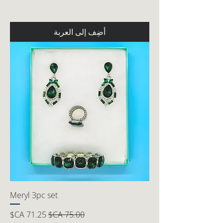
أضِف إلى العربة
Meryl 3pc set
سعر عادي
سعر البيع